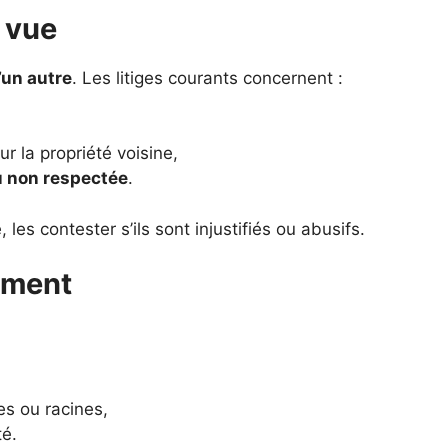
 vue
’un autre
. Les litiges courants concernent :
r la propriété voisine,
u non respectée
.
, les contester s’ils sont injustifiés ou abusifs.
ement
es ou racines,
té.